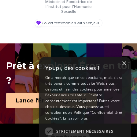
×
Prêt à explorer Éros en toi
Youpi, des cookies !
On aimerait que ce soit excitant, mais c'est
?
très banal : comme tout site Web, nous
devons utiliser des cookies pour améliorer
l'expérience utilisateur. Et votre
Lance l'ÉroTest (gratuit)
consentement est important ! Faites votre
choix ci-dessous. Vous pouvez aussi
consulter notre Politique "Confidentialité et
Cookies".
En savoir plus
STRICTEMENT NÉCESSAIRES